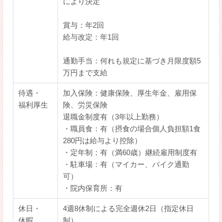
により決定
賞与：年2回
給与改定：年1回
通勤手当：何れも規定に基づき月限度額5
万円まで支給
待遇・
加入保険：健康保険、厚生年金、雇用保
福利厚生
険、労災保険
退職金制度有（3年以上勤務）
・職員食：有（摂食の場合個人負担額1食
280円は給与より控除）
・定年制：有（満60歳）継続雇用制度有
・駐車場：有（マイカー、バイク通勤
可）
・院内保育所：有
休日・
4週8休制による完全週休2日（指定休日
休暇
制）