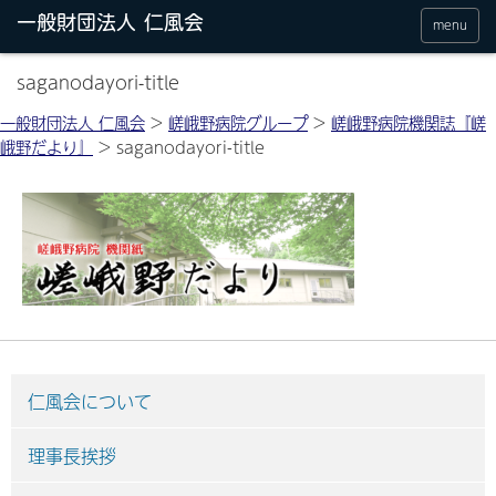
menu
saganodayori-title
一般財団法人 仁風会
>
嵯峨野病院グループ
>
嵯峨野病院機関誌『嵯
峨野だより』
>
saganodayori-title
仁風会について
理事長挨拶