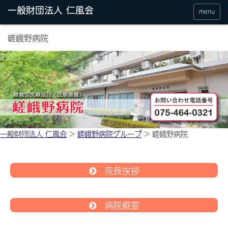
menu
嵯峨野病院
一般財団法人 仁風会
>
嵯峨野病院グループ
>
嵯峨野病院
院長挨拶
病院概要