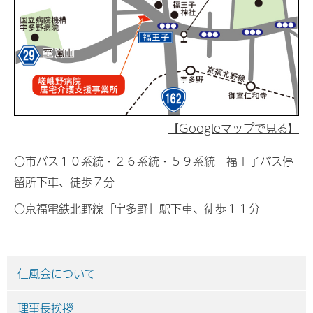
【Googleマップで見る】
〇市バス１０系統・２６系統・５９系統 福王子バス停
留所下車、徒歩７分
〇京福電鉄北野線「宇多野」駅下車、徒歩１１分
仁風会について
理事長挨拶