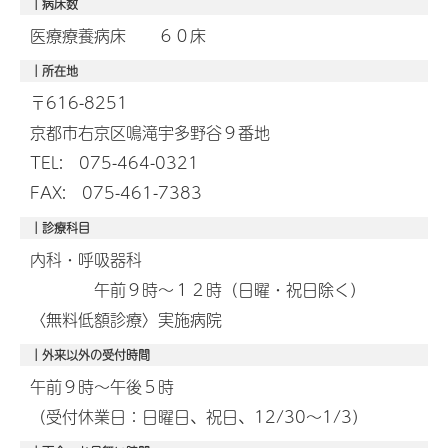
｜病床数
医療療養病床 ６０床
｜所在地
〒616-8251
京都市右京区鳴滝宇多野谷９番地
TEL: 075-464-0321
FAX: 075-461-7383
｜診療科目
内科・呼吸器科
午前９時～１２時（日曜・祝日除く）
〈無料低額診療〉実施病院
｜外来以外の受付時間
午前９時～午後５時
（受付休業日：日曜日、祝日、12/30～1/3）