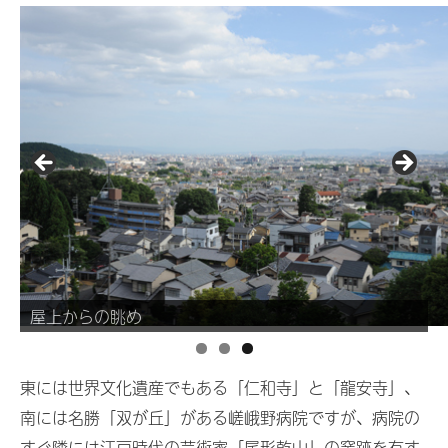
屋上からの眺め
東には世界文化遺産でもある「仁和寺」と「龍安寺」、
南には名勝「双が丘」がある嵯峨野病院ですが、病院の
すぐ隣には江戸時代の芸術家「尾形乾山」の窯跡を有す