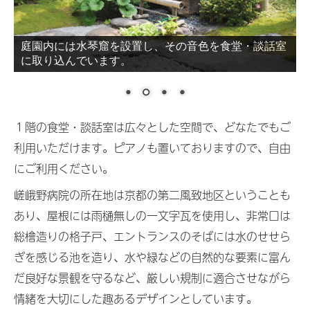
庭園内には水琴窟を設置し、その音色を食堂・談話室
に取り込んでいます。
１階の食堂・談話室は広々とした空間で、どなたでもご
利用いただけます。ピアノも置いておりますので、自由
にご利用ください。
嵯峨野病院の所在地は京都の第二風致地区ということも
あり、屋根には雨樋無しの一文字瓦を使用し、非常口は
総檜造りの格子戸、エントランスのそばには水のせせら
ぎを感じる池を造り、水や緑などの自然的な要素に富ん
だ良好な景観を守るなど、厳しい規制に適合させながら
情緒を大切にした趣あるデザインとしています。