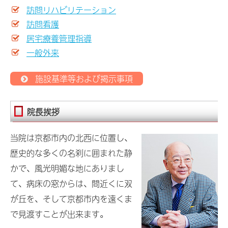
訪問リハビリテーション
訪問看護
居宅療養管理指導
一般外来
施設基準等および掲示事項
院長挨拶
当院は京都市内の北西に位置し、
歴史的な多くの名刹に囲まれた静
かで、風光明媚な地にありまし
て、病床の窓からは、間近くに双
が丘を、そして京都市内を遠くま
で見渡すことが出来ます。