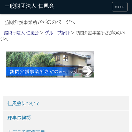
menu
訪問介護事業所さがののページへ
一般財団法人 仁風会
>
グループ紹介
>
訪問介護事業所さがののペー
ジへ
仁風会について
理事長挨拶