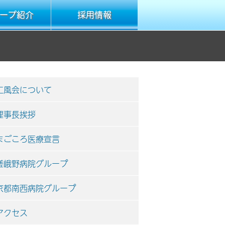
ープ紹介
採用情報
仁風会について
理事長挨拶
まごころ医療宣言
嵯峨野病院グループ
京都南西病院グループ
アクセス