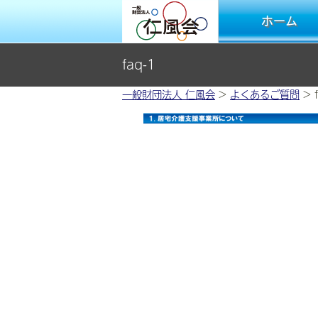
ホーム
faq-1
一般財団法人 仁風会
>
よくあるご質問
>