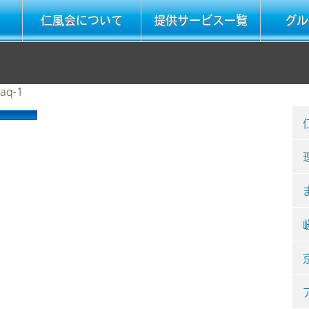
仁風会について
提供サービス一覧
グル
faq-1