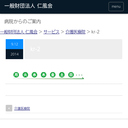
menu
病院からのご案内
一般財団法人 仁風会
>
サービス
>
介護医療院
>
kr-2
9.12
kr-2
2014
介護医療院