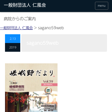
menu
病院からのご案内
一般財団法人 仁風会
>
sagano59web
2.13
sagano59web
2019