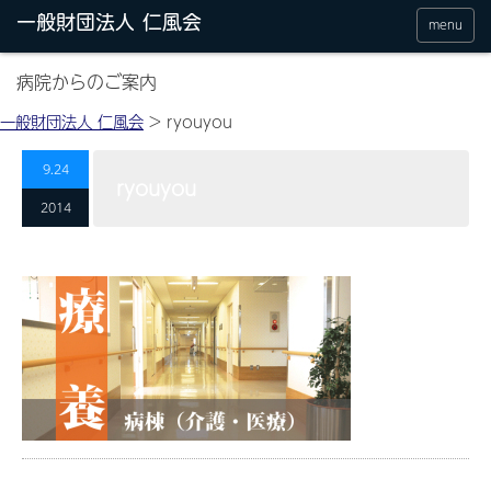
menu
病院からのご案内
一般財団法人 仁風会
>
ryouyou
9.24
ryouyou
2014