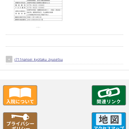
r711nansei_kyotaku_zyusetsu