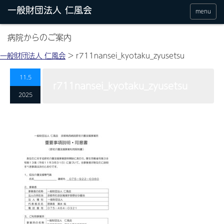
menu
病院からのご案内
一般財団法人 仁風会
>
r711nansei_kyotaku_zyusetsu
11.5
r711nansei_kyotaku_zyusetsu
2025