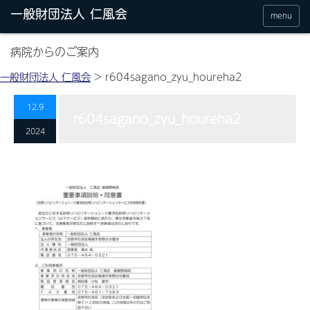
menu
病院からのご案内
一般財団法人 仁風会
>
r604sagano_zyu_houreha2
12.9
r604sagano_zyu_houreha2
2024