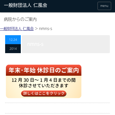
menu
病院からのご案内
一般財団法人 仁風会
>
nmns-s
12.24
nmns-s
2014