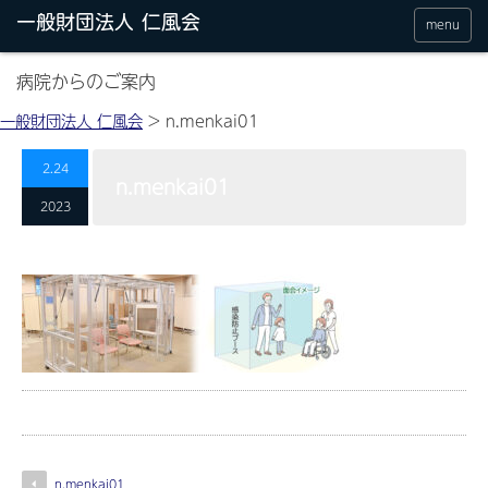
menu
病院からのご案内
一般財団法人 仁風会
>
n.menkai01
2.24
n.menkai01
2023
n.menkai01