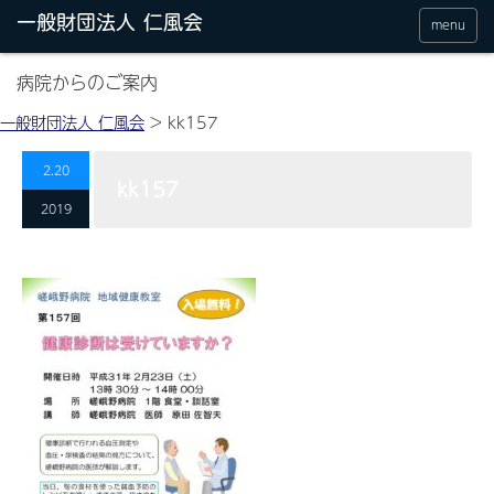
menu
病院からのご案内
一般財団法人 仁風会
>
kk157
2.20
kk157
2019