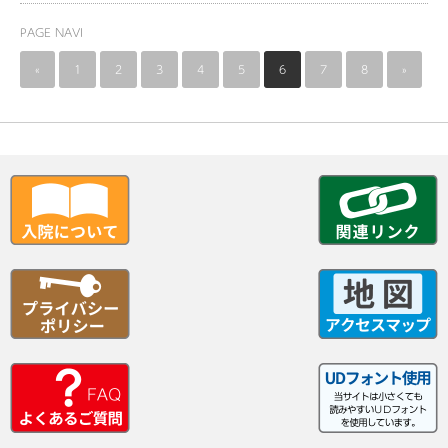
PAGE NAVI
«
1
2
3
4
5
6
7
8
»