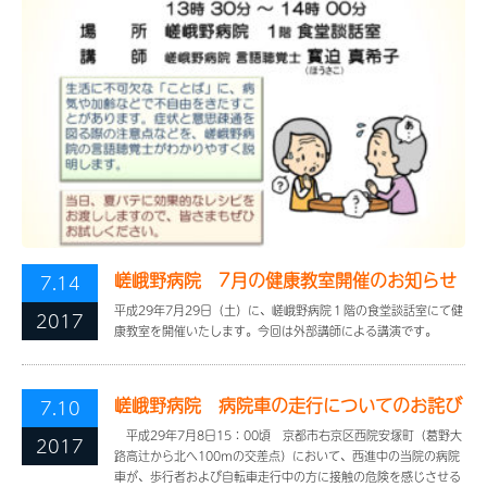
嵯峨野病院 7月の健康教室開催のお知らせ
7.14
平成29年7月29日（土）に、嵯峨野病院１階の食堂談話室にて健
2017
康教室を開催いたします。今回は外部講師による講演です。
嵯峨野病院 病院車の走行についてのお詫び
7.10
平成29年7月8日15：00頃 京都市右京区西院安塚町（葛野大
2017
路高辻から北へ100ｍの交差点）において、西進中の当院の病院
車が、歩行者および自転車走行中の方に接触の危険を感じさせる