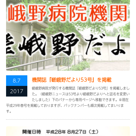
機関誌『嵯峨野だより53号』を掲載
8.7
嵯峨野病院が発行する機関誌『嵯峨野だより53号』を掲載しまし
2017
た。（嵯峨野ニュースは53号より嵯峨野だよりへと誌名を変更い
たしました）下のバナーから専用ページへ移動できます。※現在
平成29年春号を掲載しておりますが、バックナンバーも順次掲載してまいりま
す。