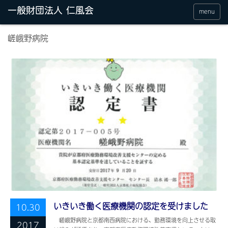
menu
嵯峨野病院
いきいき働く医療機関の認定を受けました
10.30
嵯峨野病院と京都南西病院における、勤務環境を向上させる取
2017