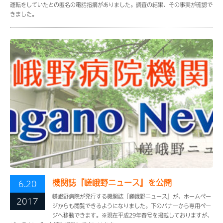
運転をしていたとの匿名の電話指摘がありました。調査の結果、その事実が確認で
きました。
機関誌『嵯峨野ニュース』を公開
6.20
嵯峨野病院が発行する機関誌『嵯峨野ニュース』が、ホームペー
2017
ジからも閲覧できるようになりました。下のバナーから専用ペー
ジへ移動できます。※現在平成29年春号を掲載しておりますが、