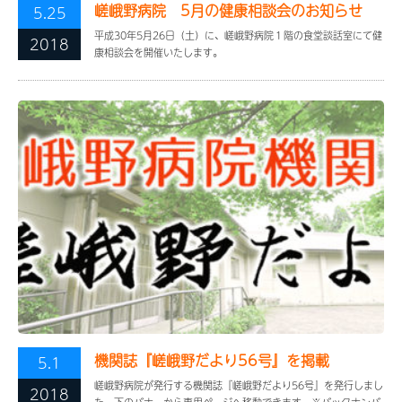
嵯峨野病院 5月の健康相談会のお知らせ
5.25
平成30年5月26日（土）に、嵯峨野病院１階の食堂談話室にて健
2018
康相談会を開催いたします。
機関誌『嵯峨野だより56号』を掲載
5.1
嵯峨野病院が発行する機関誌『嵯峨野だより56号』を発行しまし
2018