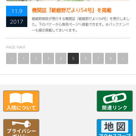
機関誌『嵯峨野だより54号』を掲載
11.9
嵯峨野病院が発行する機関誌『嵯峨野だより54号』を発行しまし
2017
た。下のバナーから専用ページへ移動できます。※バックナンバ
ーも順次掲載してまいります。
PAGE NAVI
«
1
2
3
4
5
6
7
8
»