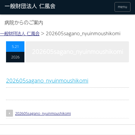
menu
病院からのご案内
一般財団法人 仁風会
>
202605sagano_nyuinmoushikomi
5.21
202605sagano_nyuinmoushikomi
2026
202605sagano_nyuinmoushikomi
202605sagano_nyuinmoushikomi