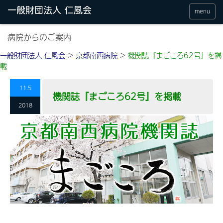
menu
病院からのご案内
一般財団法人 仁風会
>
京都南西病院
>
機関誌『まごころ62号』を掲
載
11.5
機関誌『まごころ62号』を掲載
2018