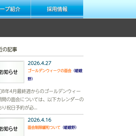
ープ紹介
採用情報
近の記事
2026.4.27
ゴールデンウィークの面会
（嵯峨
野）
和8年4月最終週からのゴールデンウィー
期間の面会については、以下カレンダーの
おり祝日予約が必...
2026.4.16
面会制限緩和ついて
（嵯峨野）