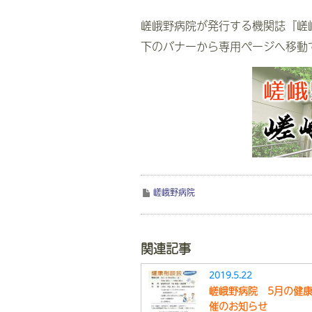
嵯峨野病院が発行する機関誌『嵯
下のバナーから専用ページへ移動
嵯峨野病院
関連記事
2019.5.22
嵯峨野病院 5月の健
催のお知らせ