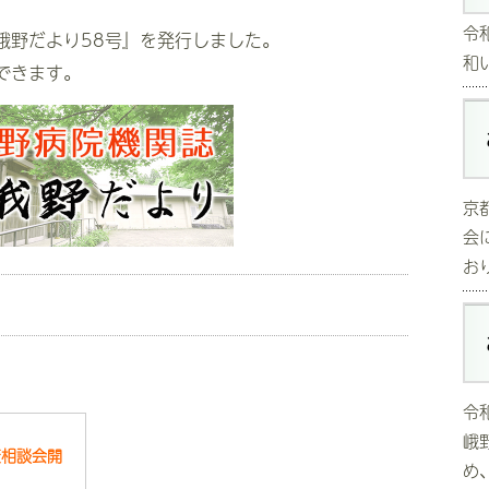
令
峨野だより58号』を発行しました。
和
できます。
京
会
おり
令
峨
康相談会開
め、