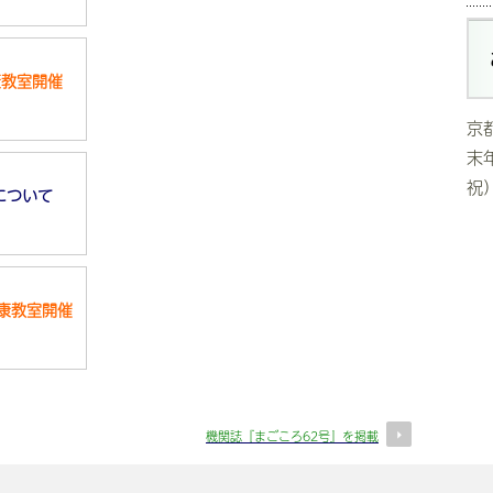
康教室開催
京
末
祝）
について
康教室開催
機関誌『まごころ62号』を掲載