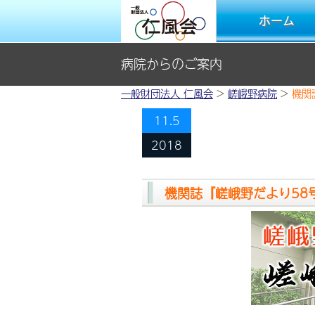
ホーム
病院からのご案内
一般財団法人 仁風会
>
嵯峨野病院
>
機関
11.5
2018
機関誌『嵯峨野だより58