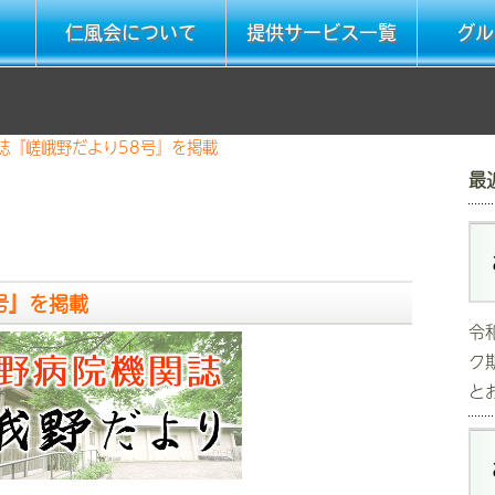
仁風会について
提供サービス一覧
グル
誌『嵯峨野だより58号』を掲載
最
号』を掲載
令
ク
と