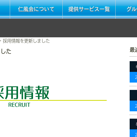
仁風会について
提供サービス一覧
グル
>
採用情報を更新しました
最
ました