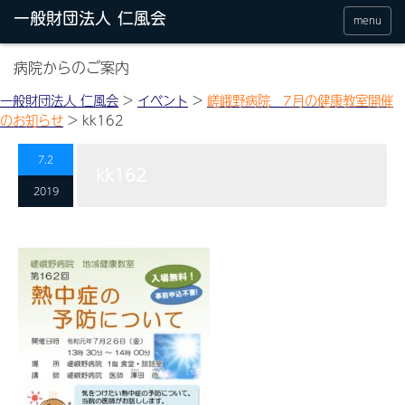
menu
病院からのご案内
一般財団法人 仁風会
>
イベント
>
嵯峨野病院 7月の健康教室開催
のお知らせ
>
kk162
7.2
kk162
2019