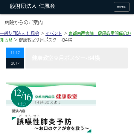
menu
病院からのご案内
一般財団法人 仁風会
>
イベント
>
京都南西病院 健康教室開催のお
知らせ
>
健康教室９月ポスター-B4横
11.17
健康教室９月ポスター-B4横
2017