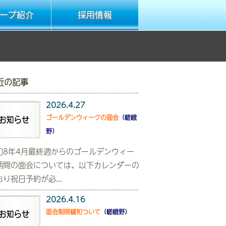
ープ紹介
採用情報
近の記事
2026.4.27
ゴールデンウィークの面会
（嵯峨
野）
和8年4月最終週からのゴールデンウィー
期間の面会については、以下カレンダーの
おり祝日予約が必...
2026.4.16
面会制限緩和ついて
（嵯峨野）