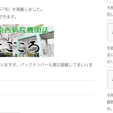
令
57号』を掲載しました。
和
できます。
京
会
おり
おりますが、バックナンバーも順次掲載してまいりま
令
峨
め、