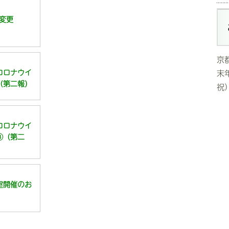
間変更
京
コロナウイ
末
（第二報）
祝）
コロナウイ
③（第二
室開催のお