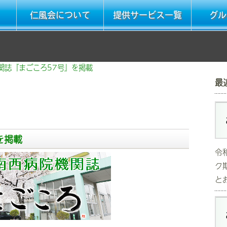
仁風会について
提供サービス一覧
グル
関誌『まごころ57号』を掲載
最
を掲載
令
ク
と