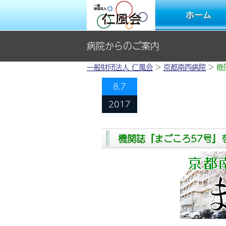
ホーム
病院からのご案内
一般財団法人 仁風会
>
京都南西病院
>
機
8.7
2017
機関誌『まごころ57号』