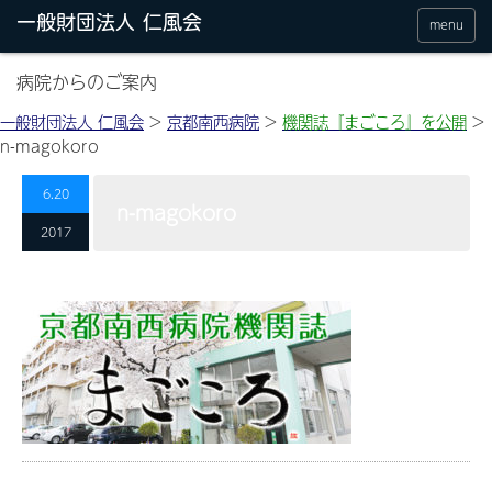
menu
病院からのご案内
一般財団法人 仁風会
>
京都南西病院
>
機関誌『まごころ』を公開
>
n-magokoro
6.20
n-magokoro
2017