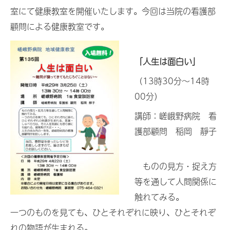
室にて健康教室を開催いたします。今回は当院の看護部
顧問による健康教室です。
「人生は面白い」
（13時30分～14時
00分）
講師：嵯峨野病院 看
護部顧問 稲岡 靜子
ものの見方・捉え方
等を通して人間関係に
触れてみる。
一つのものを見ても、ひとそれぞれに映り、ひとそれぞ
れの物語が生まれる。