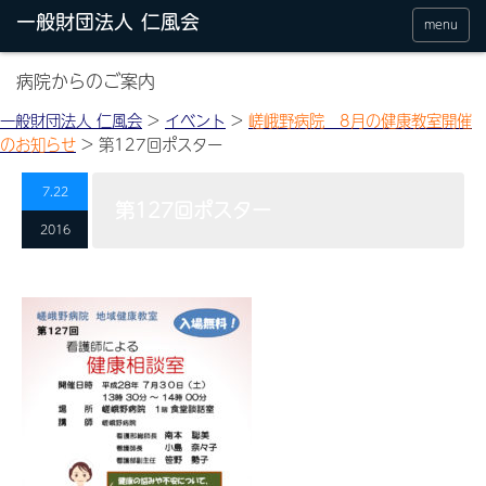
menu
病院からのご案内
一般財団法人 仁風会
>
イベント
>
嵯峨野病院 8月の健康教室開催
のお知らせ
>
第127回ポスター
7.22
第127回ポスター
2016