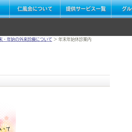
仁風会について
提供サービス一覧
グル
末・年始の外来診療について
>
年末年始休診案内