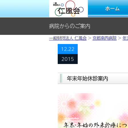
ホーム
病院からのご案内
一般財団法人 仁風会
>
京都南西病院
>
年
12.22
2015
年末年始休診案内