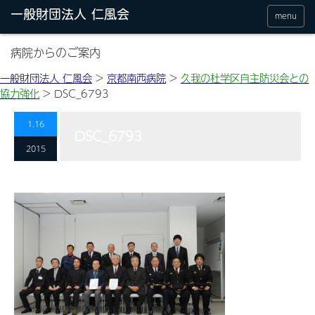
menu
病院からのご案内
一般財団法人 仁風会
>
京都南西病院
>
久我の杜学区自主防災会との
協力強化
>
DSC_6793
1.16
DSC_6793
2015